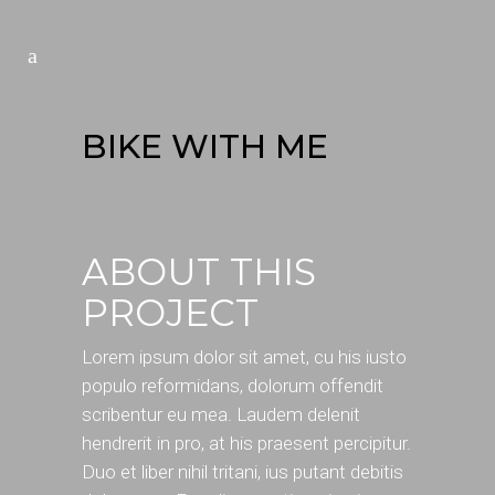
BIKE WITH ME
ABOUT THIS
PROJECT
Lorem ipsum dolor sit amet, cu his iusto
populo reformidans, dolorum offendit
scribentur eu mea. Laudem delenit
hendrerit in pro, at his praesent percipitur.
Duo et liber nihil tritani, ius putant debitis