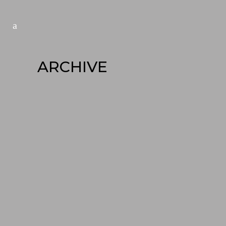
ARCHIVE
HERE AND THERE
Lorem ipsum dolor sit amet, cu his
iusto populo reformidans, dolorum
offendit scribentur eu mea. Laudem
delenit hendrerit in pro, at his
praesent percipitur. Duo et liber nihil
tritani, ius putant debitis dolores ne.
Eos diam oratio epicuri an. Mei et