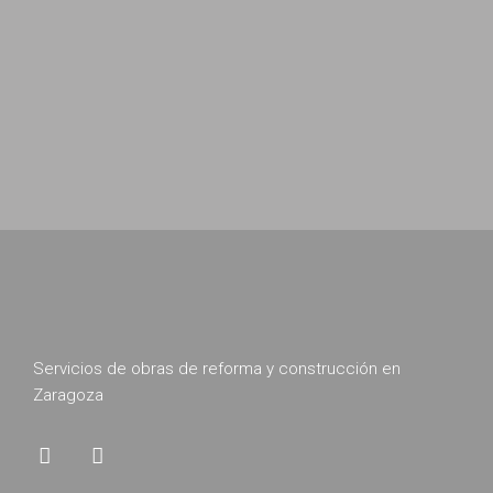
offendit scribentur eu mea. Laudem
delenit hendrerit in pro, at his
praesent percipitur. Duo et liber nihil
tritani, ius putant debitis dolores ne.
Eos diam oratio epicuri an. Mei et
meis equidem gloriatur, mel...
Servicios de obras de reforma y construcción en
Zaragoza